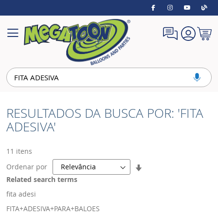
Meu
Alternar
Carrin
Nav
RESULTADOS DA BUSCA POR: 'FITA
ADESIVA'
11
itens
Definir
Ordenar por
Direção
Related search terms
Crescente
fita adesi
FITA+ADESIVA+PARA+BALOES