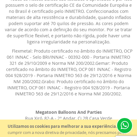
possuem o selo de certificação CE da Comunidade Européia e
no Brasil é certificado pelo INMETRO. Confeccionados com
materiais de alta resistência e durabilidade, quando inflados
podem suportar até 70 quilos de pressão. As cores podem
variar de acordo com a definição do seu monitor. Por se tratar
de superfície flexível, e portanto não rígida, pode haver uma
ligeira irregularidade na personalização.
Flexmetal: Produto certificado no âmbito do INMETRO, OCP
061 INNAC - Selo BRI/INNAC - 00392-000 - Portaria INMETRO
321 de 29/10/2009 e Norma NM 200/2002.Gemar: Produto
certificado no âmbito do INMETRO, OCP 061 INNAC - Registro
004 928/2019 - Portaria INMETRO 563 de 29/12/2016 e Norma
NM 200/2002.Grabo: Produto certificado no âmbito do
INMETRO, OCP 061 INNAC - Registro 004 928/2019 - Portaria
INMETRO 563 de 29/12/2016 e Norma NM 200/2002.
Megatoon Balloons And Parties
Rua Xiró, 82-A - 2° Andar, Cj 2B Casa Verde
São Paulo - SP - CEP: 02517-030
Utilizamos os cookies para melhorar a sua experiência.
Para
© 2021 - Megatoon - Todos os direitos reservados.
cumprir com a nova diretiva de privacidade, nós precisamos pedir