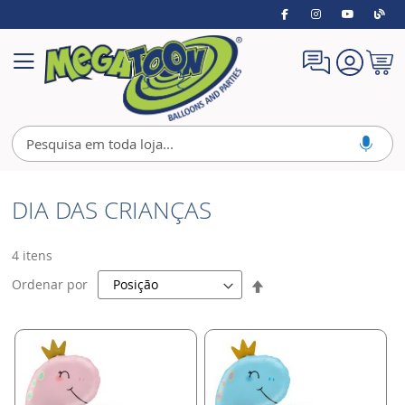
Meu
Alternar
Carrin
Nav
DIA DAS CRIANÇAS
4
itens
Definir
Ordenar por
Direção
Decrescente