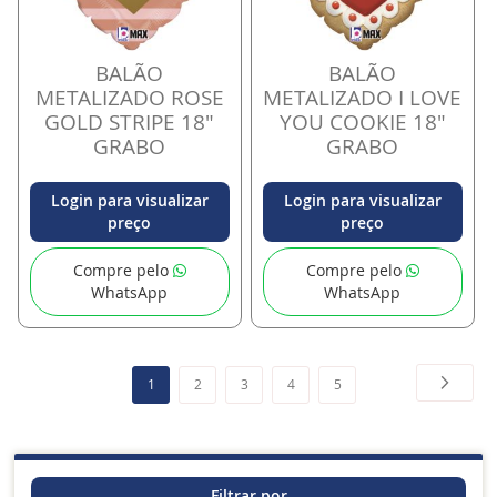
BALÃO
BALÃO
METALIZADO ROSE
METALIZADO I LOVE
GOLD STRIPE 18"
YOU COOKIE 18"
GRABO
GRABO
Login para visualizar
Login para visualizar
preço
preço
Compre pelo
Compre pelo
WhatsApp
WhatsApp
Página
Página
Próxim
Você
Página
Página
Página
Página
1
2
3
4
5
esta
lendo
a
Filtrar por