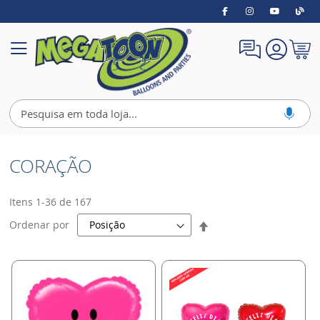
Meu
Alternar
Carrin
Nav
CORAÇÃO
Itens
1
-
36
de
167
Definir
Ordenar por
Direção
Decrescente