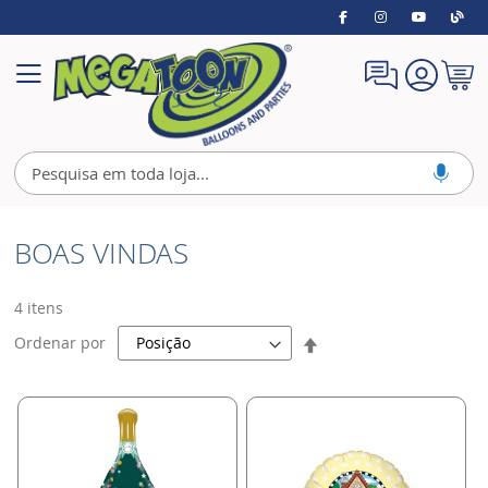
Meu
Alternar
Carrin
Nav
BOAS VINDAS
4
itens
Definir
Ordenar por
Direção
Decrescente