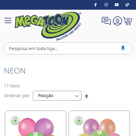
Meu
Alternar
Carrin
Nav
NEON
17
itens
Definir
Ordenar por
Direção
Decrescente