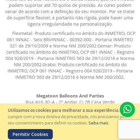
podem suportar até 70 quilos de pressão. As cores podem
variar de acordo com a definição do seu monitor. Por se tratar
de superfície flexível, e portanto não rígida, pode haver uma
ligeira irregularidade na personalização.
Flexmetal: Produto certificado no âmbito do INMETRO, OCP
061 INNAC - Selo BRI/INNAC - 00392-000 - Portaria INMETRO
321 de 29/10/2009 e Norma NM 200/2002.Gemar: Produto
certificado no âmbito do INMETRO, OCP 061 INNAC - Registro
004 928/2019 - Portaria INMETRO 563 de 29/12/2016 e Norma
NM 200/2002.Grabo: Produto certificado no âmbito do
INMETRO, OCP 061 INNAC - Registro 004 928/2019 - Portaria
INMETRO 563 de 29/12/2016 e Norma NM 200/2002.
Megatoon Balloons And Parties
Rua Xiró, 82-A - 2° Andar, Cj 2B Casa Verde
São Paulo - SP - CEP: 02517-030
Utilizamos os cookies para melhorar a sua experiência.
Para
© 2021 - Megatoon - Todos os direitos reservados.
cumprir com a nova diretiva de privacidade, nós precisamos pedir
seu consentimento para definir os cookies.
Saiba mais
.
Criação de Lojas Virtuais
Permitir Cookies