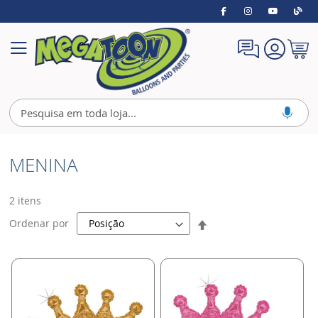
Meu
Alternar
Carrin
Nav
MENINA
2
itens
Definir
Ordenar por
Direção
Decrescente